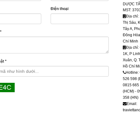
DƯỢC TẤ
Điện thoại
MST: 370
Địa chỉ:
Thị Sáu, 
Tây A, P
*
Đông Hòa,
Chí Minh
Địa chỉ:
1K, P Lin
Xuân, Q. 
ật *
Hồ Chí M
Hotline:
526 598 (
0815 665
(HCM) - 0
358 (HN)
Email:
travietta