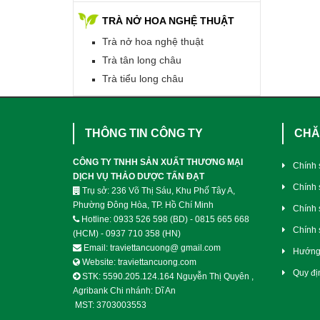
TRÀ NỞ HOA NGHỆ THUẬT
Trà nở hoa nghệ thuật
Trà tân long châu
Trà tiểu long châu
THÔNG TIN CÔNG TY
CHĂ
CÔNG TY TNHH SẢN XUẤT THƯƠNG MẠI
Chính 
DỊCH VỤ THẢO DƯỢC TẤN ĐẠT
Chính 
Trụ sở: 236 Võ Thị Sáu, Khu Phố Tây A,
Phường Đông Hòa, TP. Hồ Chí Minh
Chính 
Hotline: 0933 526 598 (BD) - 0815 665 668
Chính 
(HCM) - 0937 710 358 (HN)
Email: traviettancuong@ gmail.com
Hướng
Website: traviettancuong.com
Quy đị
STK: 5590.205.124.164 Nguyễn Thị Quyên ,
Agribank Chi nhánh: Dĩ An
MST: 3703003553