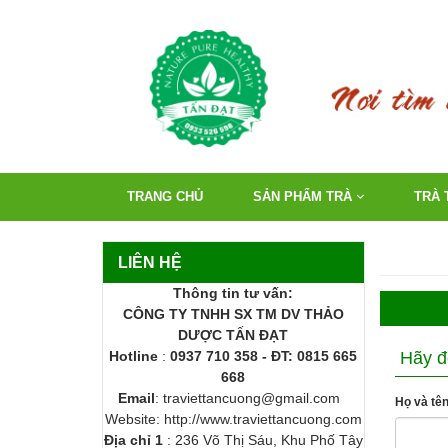
TRANG CHỦ
SẢN PHẨM TRÀ
TRÀ 
LIÊN HỆ
Thông tin tư vấn:
CÔNG TY TNHH SX TM DV THẢO
DƯỢC TẤN ĐẠT
Hotline
:
0937 710 358 - ĐT: 0815 665
Hãy để
668
Email
: traviettancuong@gmail.com
Họ và tên
Website: http://www.traviettancuong.com
Địa chỉ 1
: 236 Võ Thị Sáu, Khu Phố Tây