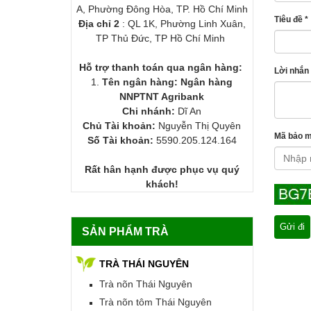
A, Phường Đông Hòa, TP. Hồ Chí Minh
Tiêu đề *
Địa chỉ 2
: QL 1K, Phường Linh Xuân,
TP Thủ Đức, TP Hồ Chí Minh
Hỗ trợ thanh toán qua ngân hàng:
Lời nhắn 
1.
Tên ngân hàng: Ngân hàng
NNPTNT Agribank
Chi nhánh:
Dĩ An
Chủ Tài khoản:
Nguyễn Thị Quyên
Mã bảo m
Số Tài khoản:
5590.205.124.164
Rất hân hạnh được phục vụ quý
khách!
Gửi đi
SẢN PHẨM TRÀ
TRÀ THÁI NGUYÊN
Trà nõn Thái Nguyên
Trà nõn tôm Thái Nguyên