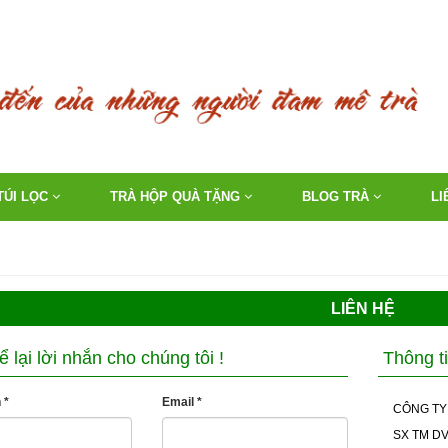
TÚI LỌC
TRÀ HỘP QUÀ TẶNG
BLOG TRÀ
LI
LIÊN HỆ
 lại lời nhắn cho chúng tôi !
Thông ti
 *
Email *
CÔNG TY
SX TM D