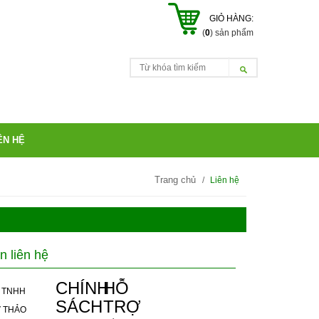
GIỎ HÀNG:
(
0
) sản phẩm
ÊN HỆ
Trang chủ
Liên hệ
n liên hệ
CHÍNH
HỖ
 TNHH
SÁCH
TRỢ
V THẢO