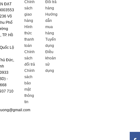
Chính
Đổi trả
N ĐẠT
sách
hàng
3003553
giao
Hướng
 236 Võ
hàng
dẫn
Khu Phố
H
ình
mua
hường
thức
hàng
 TP. Hồ
thanh
Tuyển
toán
dụng
 Quốc Lộ
C
hính
Điều
h
sách
khoản
Thủ Đức,
đổi trả
sử
inh
Chính
dụng
 0933
sách
BD) -
bảo
 668
mật
937 710
thông
tin
ncuong@gmail.com